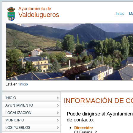
Ayuntamiento de
Valdelugueros
Inicio
M
Está en:
Inicio
INICIO
INFORMACIÓN DE 
AYUNTAMIENTO
LOCALIZACION
Puede dirigirse al Ayuntamien
de contacto:
MUNICIPIO
LOS PUEBLOS
Dirección:
C/ España, 2.