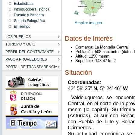
Estadísticas
Introducción Histórica
Escudo y Bandera
Galería Fotográfica
Ampliar imagen
El Tiempo
Datos de Interés
LOS PUEBLOS
TURISMO Y OCIO
Cormarca: La Montaña Central
Población: 508 habitantes (datos 
PERFIL DEL CONTRATANTE
Altitud: 1250 msnm
PAGO A PROVEEDORES
Superficie: 143,47 km2
PORTAL DE TRANSPARENCIA
Situación
Coordenadas:
42° 58′ 25″
N,
5° 24′ 46″
W
Valdelugueros se encuent
Central, en el norte de la pro
msnm (la capital). Su término
(Asturias), al sur con Boñar
con Puebla de Lillo y Boñar,
Cármenes.
Su actividad económica se c