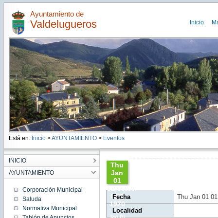
Ayuntamiento de
Valdelugueros
Inicio
M
Está en:
Inicio
>
AYUNTAMIENTO
>
Eventos
INICIO
Thu
Jan
AYUNTAMIENTO
01
01:00:00
Corporación Municipal
CET
Fecha
Thu Jan 01 01
Saluda
1970
Normativa Municipal
Localidad
Thu
Jan 01
Tablón de Anuncios