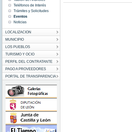
01:00:00
Teléfonos de Interés
CET
1970
Trámites y Solicitudes
Thu
Eventos
Jan 01
01:00:00
Noticias
CET
1970
LOCALIZACION
Thu Jan
01
01:00:00
MUNICIPIO
CET
1970
LOS PUEBLOS
TURISMO Y OCIO
PERFIL DEL CONTRATANTE
PAGO A PROVEEDORES
PORTAL DE TRANSPARENCIA