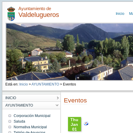
Ayuntamiento de
Valdelugueros
Inicio
M
Está en:
Inicio
>
AYUNTAMIENTO
> Eventos
INICIO
Eventos
AYUNTAMIENTO
Corporación Municipal
Thu
Saluda
Jan
Normativa Municipal
01
Tablón de Anuncios