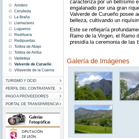
caracteriza por un bellísimo 
Arintero
engalanado por una gran rique
Cerulleda
Valverde de Curueño posee ad
La Braña
belleza, cultivando un riquísim
Llamazares
Lugueros
Este se reflejaría profundam
Redilluera
Ramo de la Virgen, el Ramo d
Redipuertas
presidía la ceremonia de las 
Tolibia de Abajo
Tolibia de Arriba
Valdeteja
Galería de Imágenes
Valverde de Curueño
Villaverde de la Cuerna
TURISMO Y OCIO
PERFIL DEL CONTRATANTE
PAGO A PROVEEDORES
PORTAL DE TRANSPARENCIA