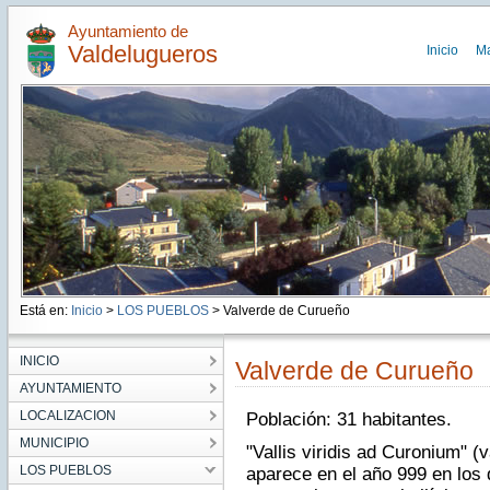
Ayuntamiento de
Valdelugueros
Inicio
M
Está en:
Inicio
>
LOS PUEBLOS
> Valverde de Curueño
INICIO
Valverde de Curueño
AYUNTAMIENTO
LOCALIZACION
Población: 31 habitantes.
MUNICIPIO
"Vallis viridis ad Curonium" (
LOS PUEBLOS
aparece en el año 999 en lo